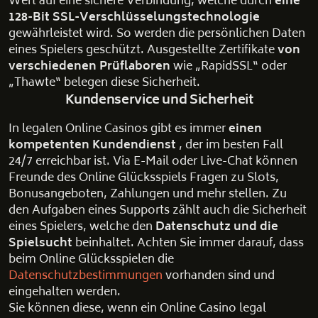
Wert auf eine sichere Verbindung, welche durch
eine
128-Bit SSL-Verschlüsselungstechnologie
gewährleistet wird. So werden die persönlichen Daten
eines Spielers geschützt. Ausgestellte Zertifikate
von
verschiedenen Prüflaboren
wie „RapidSSL“ oder
„Thawte“ belegen diese Sicherheit.
Kundenservice und Sicherheit
In legalen Online Casinos gibt es immer
einen
kompetenten Kundendienst
, der im besten Fall
24/7 erreichbar ist. Via E-Mail oder Live-Chat können
Freunde des Online Glücksspiels Fragen zu Slots,
Bonusangeboten, Zahlungen und mehr stellen. Zu
den Aufgaben eines Supports zählt auch die Sicherheit
eines Spielers, welche den
Datenschutz und die
Spielsucht
beinhaltet. Achten Sie immer darauf, dass
beim Online Glücksspielen die
Datenschutzbestimmungen
vorhanden sind und
eingehalten werden.
Sie können diese, wenn ein Online Casino legal