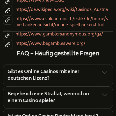
https://www.thawte.de/
https://de.wikipedia.org/wiki/Casinos_Austria
https://www.esbk.admin.ch/esbk/de/home/s
pielbankenaufsicht/online-spielbanken.html
https://www.gamblersanonymous.org/ga/
https://www.begambleaware.org/
FAQ – Häufig gestellte Fragen
Gibt es Online Casinos mit einer
deutschen Lizenz?
Aktuell haben wir das „Jackpot Piraten Casino“
Begehe ich eine Straftat, wenn ich in
und „Bing Bong Casino“ entdeckt. Sie können
einem Casino spiele?
aber auch einen seriösen Online Glücksspiele
Betreiber aus unserer Anbieterliste auswählen.
Nein, das Spielen im Casino an Slots oder das