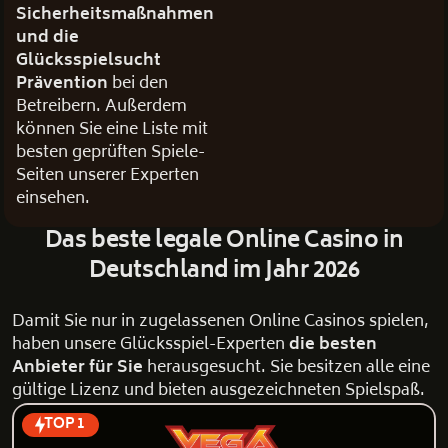
Sicherheitsmaßnahmen
und die
Glücksspielsucht
Prävention
bei den
Betreibern. Außerdem
können Sie eine Liste mit
besten geprüften Spiele-
Seiten unserer Experten
einsehen.
Das beste legale Online Casino in
Deutschland im Jahr 2026
Damit Sie nur in zugelassenen Online Casinos spielen,
haben unsere Glücksspiel-Experten
die besten
Anbieter für Sie
herausgesucht. Sie besitzen alle eine
gültige Lizenz und bieten ausgezeichneten Spielspaß.