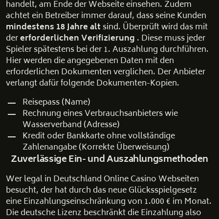
handelt, am Ende der Webseite einsehen. Zudem
achtet ein Betreiber immer darauf, dass seine Kunden
mindestens 18 Jahre alt
sind. Überprüft wird das mit
der
erforderlichen Verifizierung
. Diese muss jeder
Spieler spätestens bei der 1. Auszahlung durchführen.
Hier werden die angegebenen Daten mit den
erforderlichen Dokumenten verglichen. Der Anbieter
verlangt dafür folgende Dokumenten-Kopien.
Reisepass (Name)
Rechnung eines Verbrauchsanbieters wie
Wasserverband (Adresse)
Kredit oder Bankkarte ohne vollständige
Zahlenangabe (Korrekte Überweisung)
Zuverlässige Ein- und Auszahlungsmethoden
Wer legal in Deutschland Online Casino Webseiten
besucht, der hat durch das neue Glücksspielgesetz
eine Einzahlungseinschränkung von 1.000 € im Monat.
Die deutsche Lizenz beschränkt die Einzahlung also