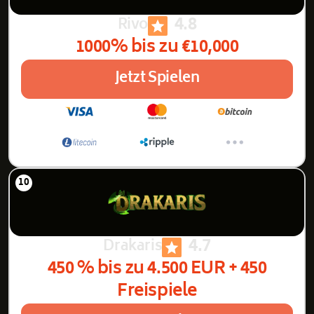
4.8
Rivo
1000% bis zu €10,000
Jetzt Spielen
4.7
Drakaris
450 % bis zu 4.500 EUR + 450
Freispiele