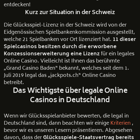
entdecken!
Kurz zur Situation in der Schweiz
Die Glücksspiel-Lizenz in der Schweiz wird von der
Eidgenössischen Spielbankenkommission ausgestellt,
welche 21 Spielbanken vor Ort lizenziert hat.
11 dieser
Spielcasinos besitzen durch die erworbene
Konzessionserweiterung eine Lizenz
für ein legales
Online Casino. Vielleicht ist Ihnen das berühmte
„Grand Casino Baden“ bekannt, welches seit dem 1.
Juli 2019 legal das „jackpots.ch“ Online Casino
betreibt.
Das Wichtigste über legale Online
Casinos in Deutschland
Wenn wir Glücksspielanbieter bewerten, die legal in
Deutschland sind, dann beachten wir einige
Kriterien
,
bevor wir es unseren Lesern präsentieren. Abgesehen
davon, dass der
Glücksspiele-Staatsvertrag bereits