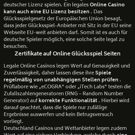
deutscher Lizenz spielen. Ein legales
Online Casino
kann auch eine EU Lizenz besitzen
. Das
Glücksspielgesetz der Europäischen Union besagt,
dass jeder Glücksspiel-Anbieter mit Sitz in der EU seine
Webseite EU-weit anbieten darf. Somit ist es auch für
deutsche Spieler möglich, eine solche Seite legal zu
besuchen.
Zertifikate auf Online Glücksspiel Seiten
Legale Online Casinos legen Wert auf Genauigkeit und
Zuverlässigkeit, daher lassen diese ihre
Spiele
regelmäßig von unabhängigen Stellen prüfen
.
Prüflabore wie „eCOGRA“ oder „iTech Labs“ testen die
Zufallszahlengeneratoren (RNG – Random Number
Generator) auf
korrekte Funktionalität
. Hierbei wird
darauf geachtet, dass die Spiele nur zufällige
Ergebnisse auswerfen und kein Betrugsversuch
vorliegt.
Deutschland Casinos und Wettanbieter legen zudem