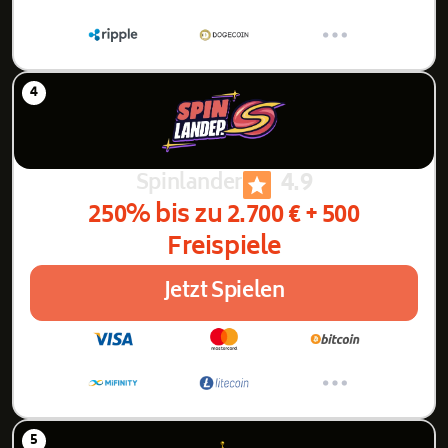
4.9
Spinlander
250% bis zu 2.700 € + 500
Freispiele
Jetzt Spielen