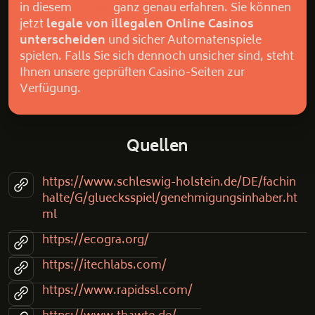
in diesem
Artikel
ganz genau erfahren. Sie können
jetzt
legale von illegalen Online Casinos
unterscheiden
und sicher Automatenspiele
spielen. Falls Sie sich dennoch unsicher sind, steht
Ihnen unsere geprüften Casino-Seiten zur
Verfügung.
Quellen
https://www.schleswig-holstein.de/DE/fachin
halte/G/gluecksspiel/genehmigungsinhaber.ht
ml
https://ecogra.org/
https://itechlabs.com/
https://www.rapidssl.com/